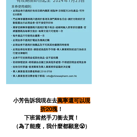
小芳告訴我現在去
萬寧還可以現
折20塊
！
下班當然手刀衝去買！
​（為了能瘦，我什麼都願意😤）