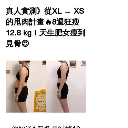
真人實測》從XL → XS
的甩肉計畫🔥8週狂瘦
12.8 kg！天生肥女瘦到
見骨😍