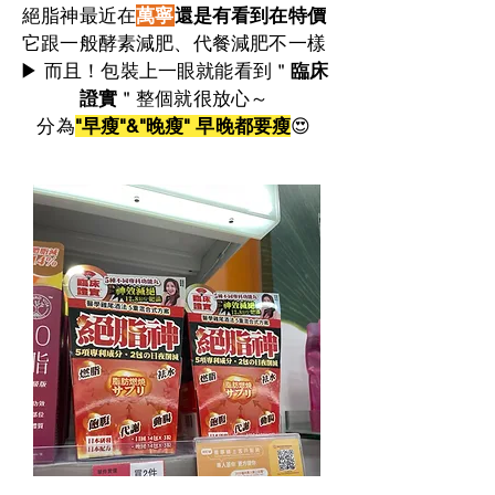
絕脂神最近在
萬寧
還是有看到在特價
它跟一般酵素減肥、代餐減肥不一樣
▶ 而且！包裝上一眼就能看到＂
臨床
證實
＂整個就很放心～
分為
"早瘦"&"晚瘦" 早晚都要瘦
😍