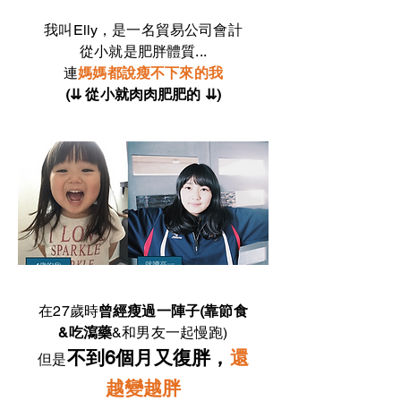
我叫Elly，是一名貿易公司會計
從小就是肥胖體質...
連
媽媽都說瘦不下來的我
(⇊ 從小就肉肉肥肥的 ⇊)
在27歲時
曾經瘦過一陣子(靠節食
&吃瀉藥
&和男友一起慢跑)
不到6個月又復胖，
還
但是
越變越胖