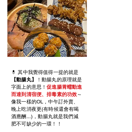
💊 其中我覺得值得一提的就是
【動腸丸】
！動腸丸的原理就是
字面上的意思！
促進腸胃蠕動進
而達到清宿便、排毒素的功效
～
像我一樣的OL，中午訂外賣、
晚上吃消夜更(有時候還會有喝
酒應酬...)，動腸丸就是我們減
肥不可缺少的一環！！