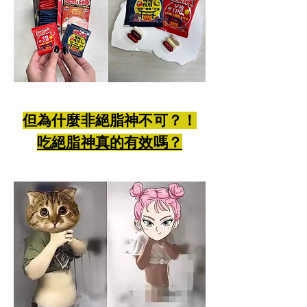
但為什麼非絕脂神不可？！
吃絕脂神真的有效嗎？