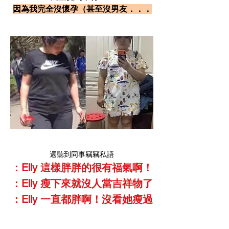
因為我完全沒懷孕（甚至沒男友．．．
還聽到同事竊竊私語
：Elly 這樣胖胖的很有福氣啊！
：Elly 瘦下來就沒人當吉祥物了
​：Elly 一直都胖啊！沒看她瘦過