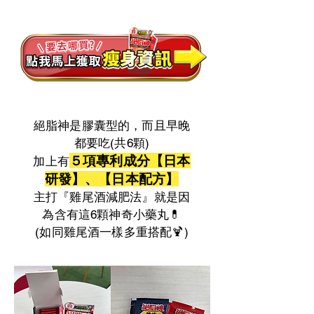
絕脂神是膠囊型的，而且早晚
都要吃(共6顆)
５項專利成分【日本
加上有
研發】、【日本配方】
主打『雞尾酒減肥法』就是因
為含有這6顆神奇小藥丸💊
​(如同雞尾酒一樣多重搭配🍹)