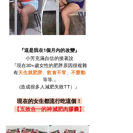
『這是我在1個月內的改變』
小芳
充滿自信的接著說
『現在30+歲女性的肥胖原因很複雜
有
天生就肥胖、飲食不常、不愛動
等等...
(造成很多人減肥失敗TT）
​』
現在的女生都流行吃這個！
【五效合一的神減肥肉膠囊】