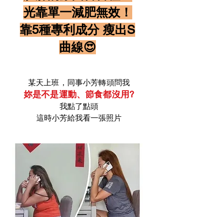
光靠單一減肥無效！
​靠5種專利成分 瘦出S
曲線😍
某天上班，同事小芳轉頭問我
妳是不是運動、節食都沒用?
我點了點頭
​這時
小芳
給我看一張照片