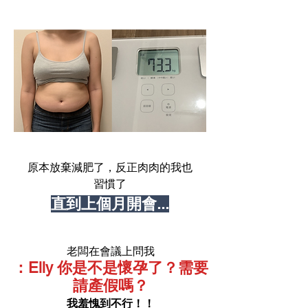
原本放棄減肥了，反正肉肉的我也
習慣了
​直到上個月開會...
老闆在會議上問我
：Elly 你是不是懷孕了？需要
請產假嗎？
我羞愧到不行！！