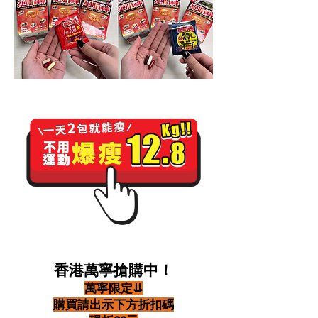
香港萬寧搶購中！
萬寧限定⇊
購買請出示下方折扣碼