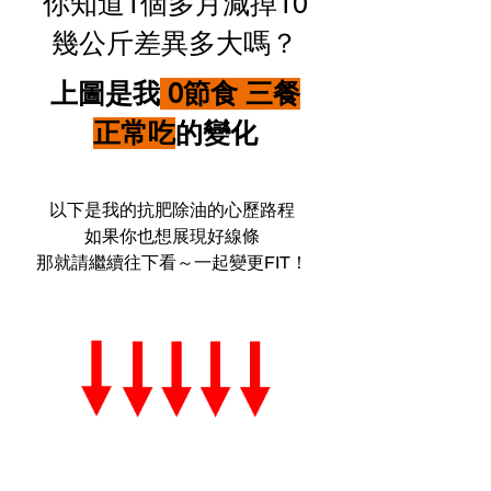
你知道1個多月減掉10
幾公斤差異多大嗎？
上圖是我
0節食 三餐
正常吃
的變化
以下是我的抗肥除油的心歷路程
如果你也想展現好線條
​那就請繼續往下看～一起變更FIT！