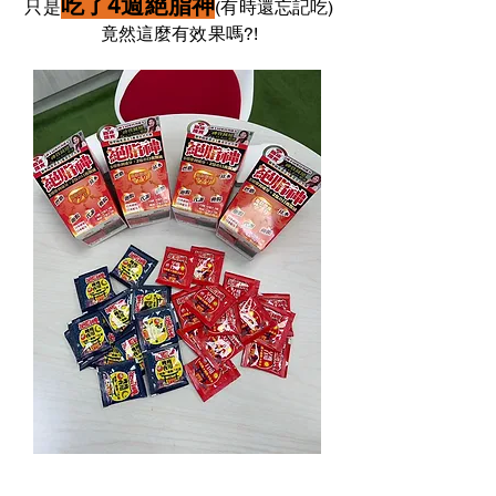
吃了4週絕脂神
只是
(有時還忘記吃)
竟然這麼有效果嗎?!