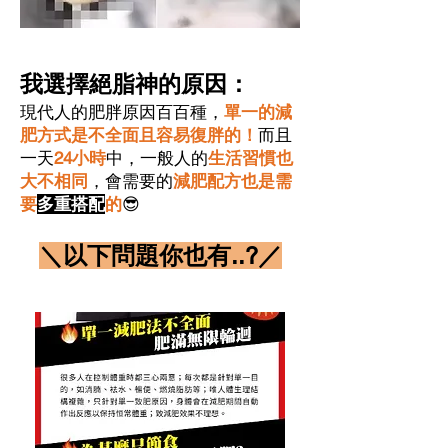
我選擇絕脂神的原因：
現代人的肥胖原因百百種，
單一的減
肥方式是不全面且容易復胖的！
而且
一天
24小時
中，一般人的
生活習慣也
大不相同
，會需要的
減肥配方也是需
要
多重搭配
的
😎
＼以下問題你也有..?／